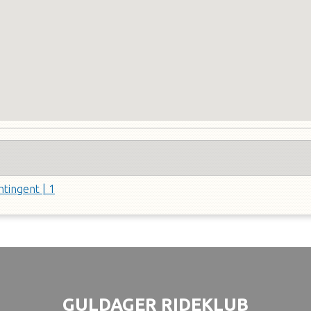
tingent | 1
GULDAGER RIDEKLUB