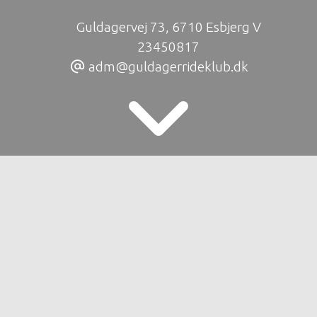
Guldagervej 73
,
6710 Esbjerg V
23450817
adm@guldagerrideklub.dk