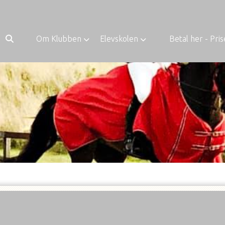
Om Klubben
Elevskolen
Betal her - Pris