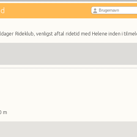
nd
ger Rideklub, venligst aftal ridetid med Helene inden i tilme
20 m