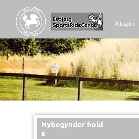
Log ind
Nybegynder hold
8