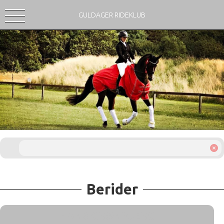
GULDAGER RIDEKLUB
Berider
HANS GRØNBJERG