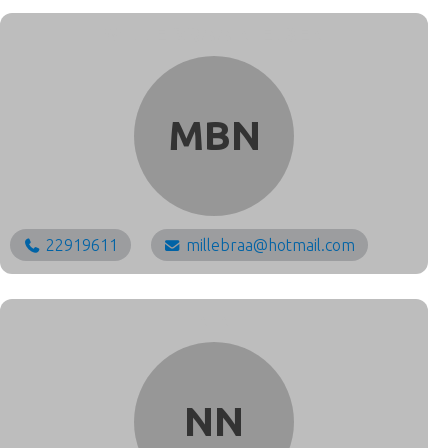
MILLE BRAA NIELSEN
MBN
22919611
millebraa@hotmail.com
N N
NN