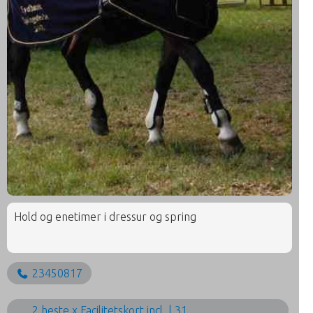
Hold og enetimer i dressur og spring
23450817
2 heste x Facilitetskort incl. | 31