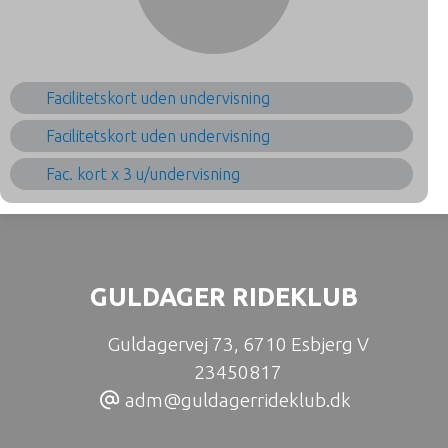
Facilitetskort uden undervisning
Facilitetskort uden undervisning
Fac. kort x 3 u/undervisning
GULDAGER RIDEKLUB
Guldagervej 73
,
6710 Esbjerg V
23450817
adm@guldagerrideklub.dk