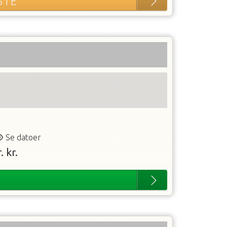
STE
Se datoer
.
kr.