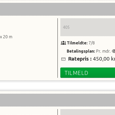
405
 x 20 m
Tilmeldte:
7/8
Betalingsplan:
Pr. mdr.
Ratepris
:
450,00 kr
TILMELD