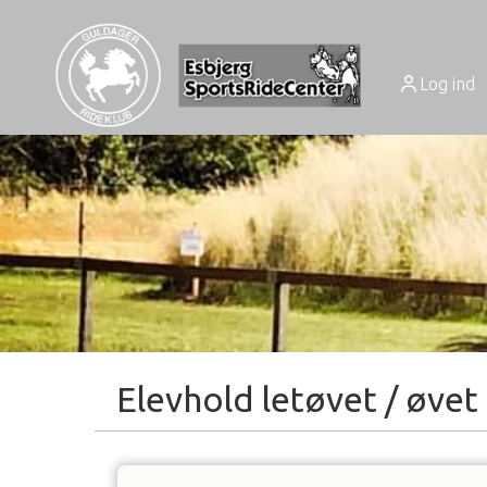
Log ind
Elevhold letøvet / øvet