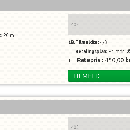
405
 x 20 m
Tilmeldte:
4/8
Betalingsplan:
Pr. mdr.
Ratepris
:
450,00 kr
TILMELD
405