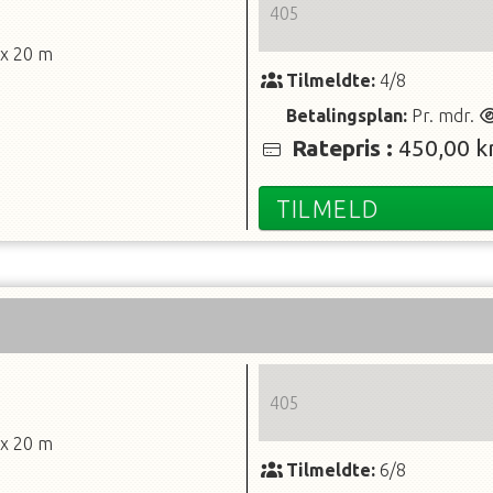
405
 x 20 m
Tilmeldte:
4/8
Betalingsplan:
Pr. mdr.
Ratepris
:
450,00 kr
TILMELD
405
 x 20 m
Tilmeldte:
6/8