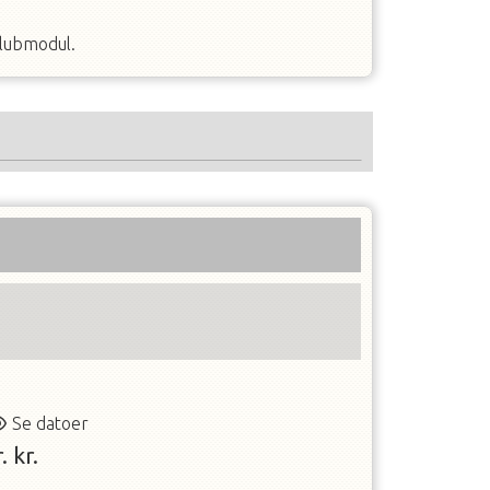
klubmodul.
Se datoer
.
kr.