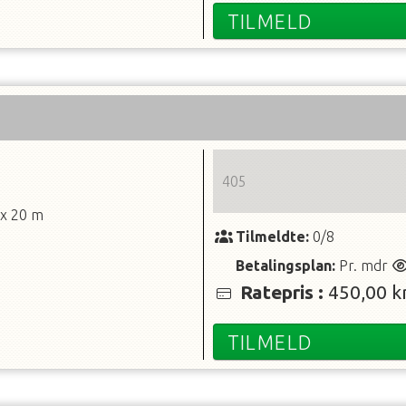
TILMELD
405
 x 20 m
Tilmeldte:
0/8
Betalingsplan:
Pr. mdr
Ratepris
:
450,00 kr
TILMELD