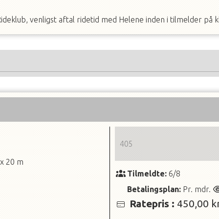
eklub, venligst aftal ridetid med Helene inden i tilmelder på 
405
 x 20 m
Tilmeldte:
6/8
Betalingsplan:
Pr. mdr.
Ratepris
:
450,00 kr