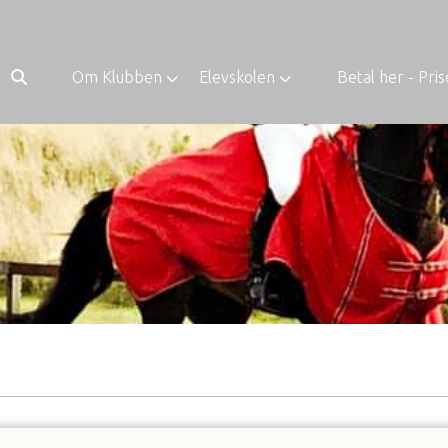
Om Klubben
Elevskolen
Betal her - Pris