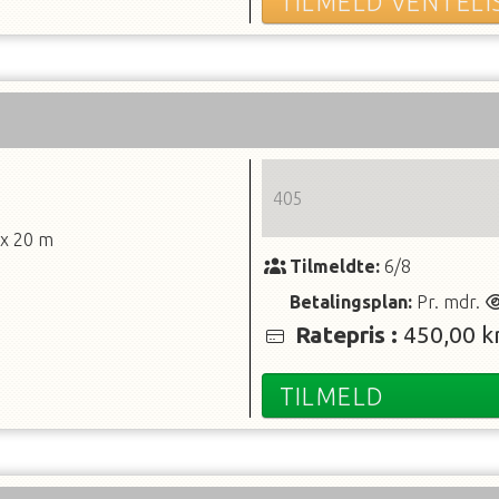
TILMELD VENTELI
405
 x 20 m
Tilmeldte:
6/8
Betalingsplan:
Pr. mdr.
Ratepris
:
450,00 kr
TILMELD