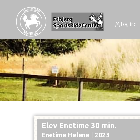
Log ind
Elev Enetime 30 min.
Enetime Helene |
2023