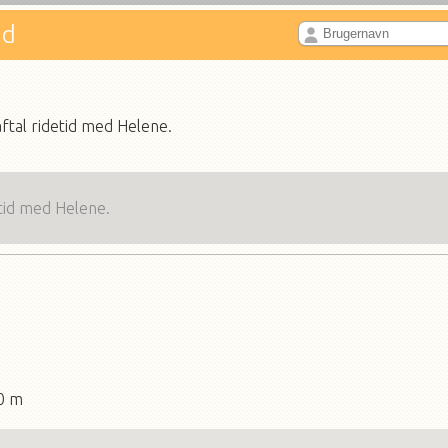
nd
tal ridetid med Helene.
tid med Helene.
20 m