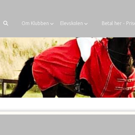
Om Klubben
Elevskolen
Betal her - Pris