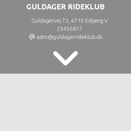
GULDAGER RIDEKLUB
Guldagervej 73
,
6710 Esbjerg V
23450817
adm@guldagerrideklub.dk